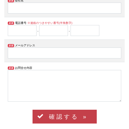
会社名
必須
電話番号
※連絡のつきやすい番号(半角数字)
必須
-
-
メールアドレス
必須
お問合せ内容
必須
確 認 す る »